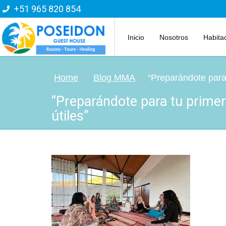
+51 965 820 854
Inicio
Nosotros
Habita
Home
Blog MMA
“Preparándote para
“Preparándote para tu prime
útiles”