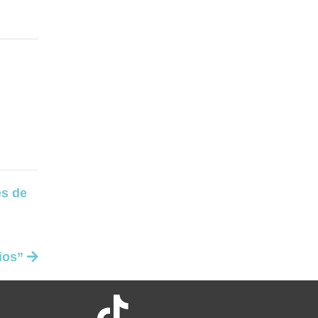
es de
cios”