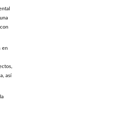
ental
 una
 con
s en
ectos,
a, así
la