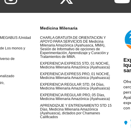
Medicina Milenaria
ay +MEGABUS /Unidad
CHARLA GRATUITA DE ORIENTACION Y
APOYO PARA SERVICIOS DE Medicina
Milenaria Amazónica (Ayahuasca, MMA),
 de Los monos y
Sesión de Informativo de opciones de
Experimentación, Aprendizaje y Curación y
Tratamientos de MMA.
iverso de
Ex
EXPERIENCIA EXPRESS STD, 01 NOCHE,
Iqu
Medicina Milenaria Amazónica (Ayahuasca)
sa
EXPERIENCIA EXPRESS PRO, 01 NOCHE,
onalizado
Medicina Milenaria Amazónica (Ayahuasca)
Ofr
zo,
EXPERIENCIA REGULAR STD, 04 Días,
cerc
Medicina Milenaria Amazónica (Ayahuasca)
per
EXPERIENCIA REGULAR PRO, 05 Días,
Aya
Medicina Milenaria Amazónica (Ayahuasca)
exp
APRENDIZAJE Y ENTRENAMIENTO STD 15
con
Días, Medicina Milenaria Amazónica
(Ayahuasca), dictados por Chamanes
Calificados