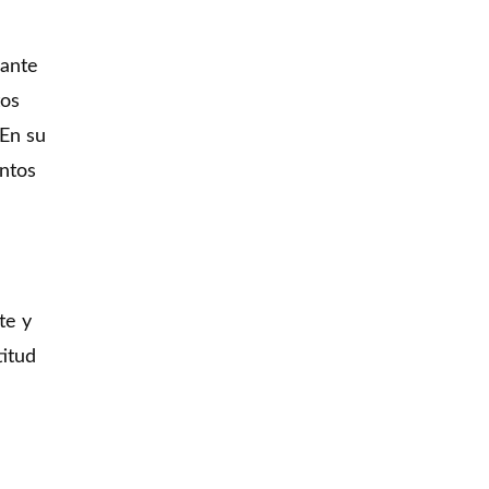
rante
tos
 En su
entos
te y
titud