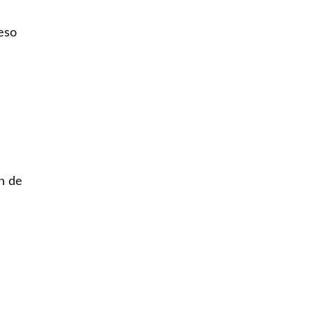
ceso
n de