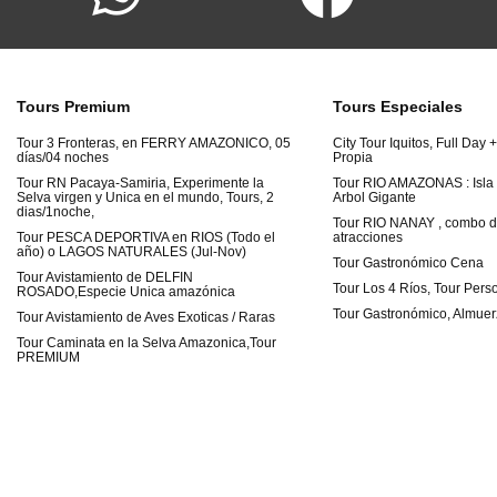
Tours Premium
Tours Especiales
Tour 3 Fronteras, en FERRY AMAZONICO, 05
City Tour Iquitos, Full D
días/04 noches
Propia
Tour RN Pacaya-Samiria, Experimente la
Tour RIO AMAZONAS : Isla
Selva virgen y Unica en el mundo, Tours, 2
Arbol Gigante
dias/1noche,
Tour RIO NANAY , combo d
Tour PESCA DEPORTIVA en RIOS (Todo el
atracciones
año) o LAGOS NATURALES (Jul-Nov)
Tour Gastronómico Cena
Tour Avistamiento de DELFIN
Tour Los 4 Ríos, Tour Pers
ROSADO,Especie Unica amazónica
Tour Gastronómico, Almuer
Tour Avistamiento de Aves Exoticas / Raras
Tour Caminata en la Selva Amazonica,Tour
PREMIUM