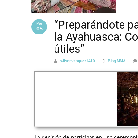
“Preparándote pa
Mar
05
la Ayahuasca: C
útiles”
wilsonvasquez1410
Blog MMA
La decisión de participar en una ceremoni