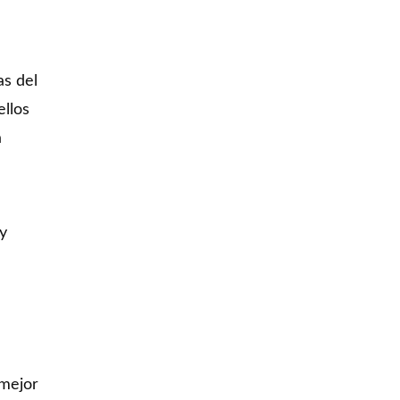
as del
ellos
a
y
 mejor