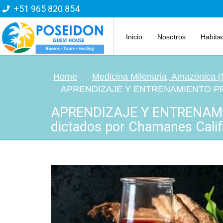
+51 965 820 854
Inicio
Nosotros
Habita
Home
Medicina Milenaria, Amazónica
APRENDIZAJE Y ENTRENAMIENTO PRO, 30
APRENDIZAJE Y ENTRENAMIEN
dictados por Chamanes Calif