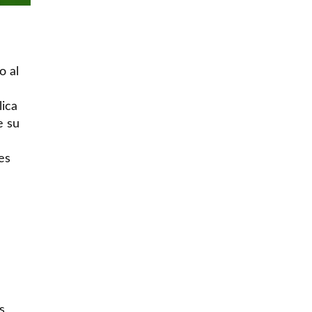
o al
lica
e su
es
es