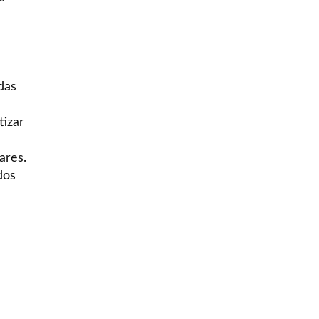
das
tizar
ares.
dos