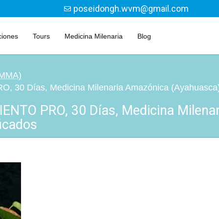
poseidongh.wvm@gmail.com
ciones
Tours
Medicina Milenaria
Blog
 (MMA)
 Días, Medicina Milenaria Amazónica (Ayahuasca), 
TO PRO, 30 Días, Medicina Milenar
icados