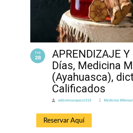
APRENDIZAJE Y
Feb
28
Días, Medicina M
(Ayahuasca), di
Calificados
wilsonvasquez1410
Medicina Milena
Reservar Aquí