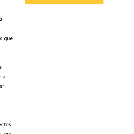
na
as que
s
osa
ar
ectos