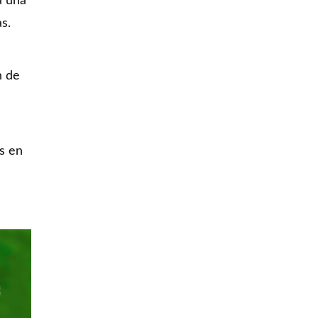
a una
s.
n de
s en