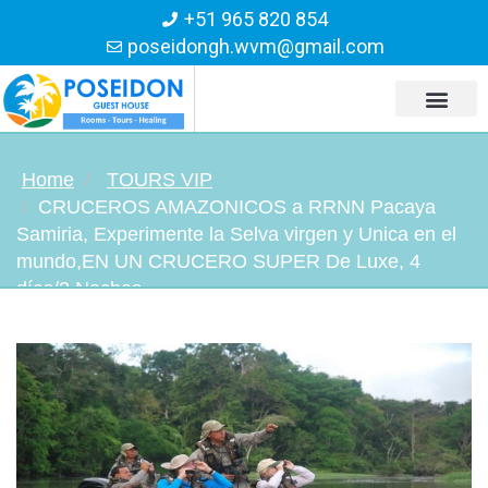
+51 965 820 854
poseidongh.wvm@gmail.com
Home
TOURS VIP
CRUCEROS AMAZONICOS a RRNN Pacaya
Samiria, Experimente la Selva virgen y Unica en el
mundo,EN UN CRUCERO SUPER De Luxe, 4
días/3 Noches
CRUCEROS AMAZONICOS a RRNN Pacaya Samiria,
Experimente la Selva virgen y Unica en el mundo,EN
UN CRUCERO SUPER De Luxe, 4 días/3 Noches